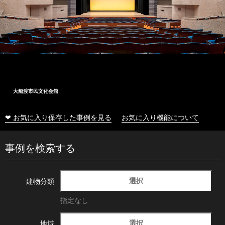
大船渡市民文化会館
❤ お気に入り保存した事例を見る
お気に入り機能について
事例を検索する
選択
建物分類
指定なし
選択
地域