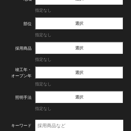
指定なし
選択
部位
指定なし
選択
採用商品
指定なし
竣工年・
選択
オープン年
指定なし
選択
照明手法
指定なし
キーワード