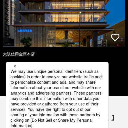
大阪信用金庫本店
1
2
3
4
5
パナソニックの電気設備 SNSアカウント