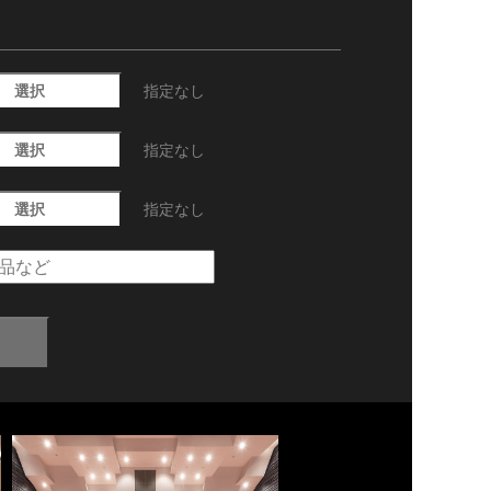
選択
指定なし
選択
指定なし
選択
指定なし