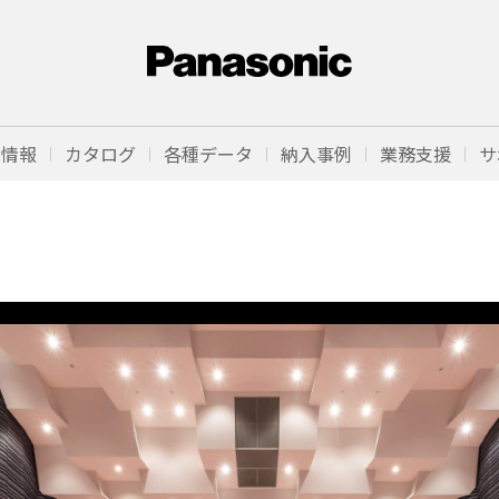
品情報
カタログ
各種データ
納入事例
業務支援
サ