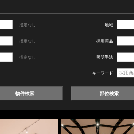
指定なし
地域
指定なし
採用商品
指定なし
照明手法
キーワード
物件検索
部位検索