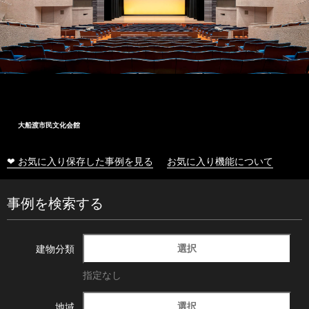
大船渡市民文化会館
❤ お気に入り保存した事例を見る
お気に入り機能について
事例を検索する
選択
建物分類
指定なし
選択
地域