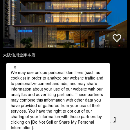
大阪信用金庫本店
1
2
3
4
5
パナソニックの電気設備 SNSアカウント