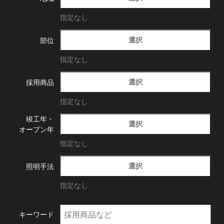
指定なし
選択
部位
指定なし
選択
採用商品
指定なし
竣工年・
選択
オープン年
指定なし
選択
照明手法
指定なし
キーワード