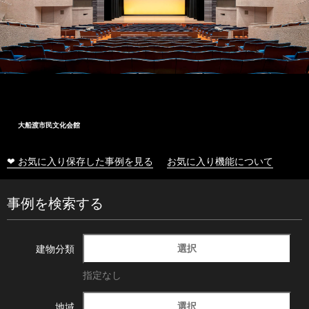
大船渡市民文化会館
❤ お気に入り保存した事例を見る
お気に入り機能について
事例を検索する
選択
建物分類
指定なし
選択
地域