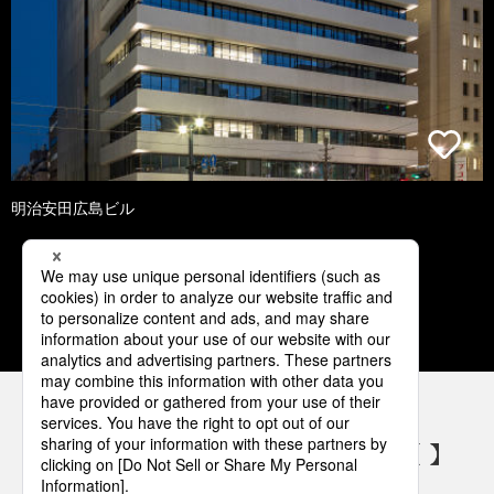
明治安田広島ビル
1
2
3
4
5
パナソニックの電気設備 SNSアカウント