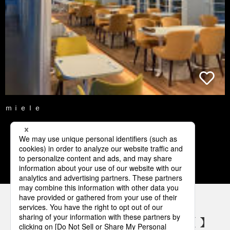
ｍｉｅｌｅ
1
2
3
4
5
パナソニックの電気設備 SNSアカウント