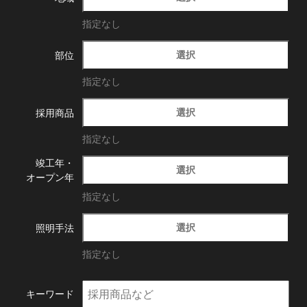
指定なし
選択
部位
指定なし
選択
採用商品
指定なし
竣工年・
選択
オープン年
指定なし
選択
照明手法
指定なし
キーワード