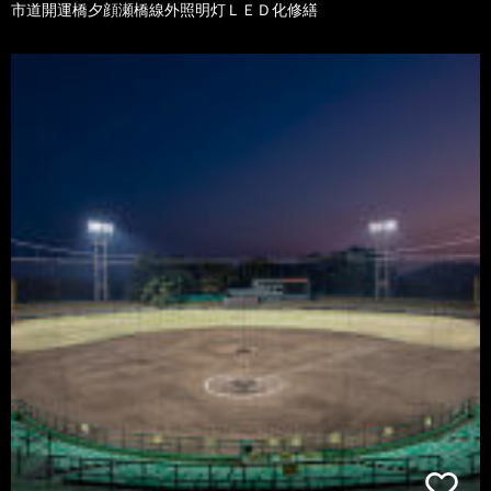
市道開運橋夕顔瀬橋線外照明灯ＬＥＤ化修繕