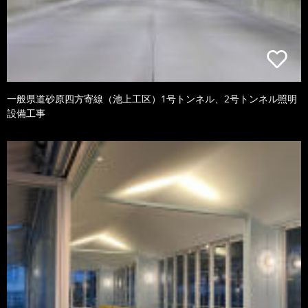
一般県道砂原四方寄線（池上工区）1号トンネル、2号トンネル照明
設備工事