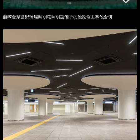
藤崎台県営野球場照明塔照明設備その他改修工事他合併