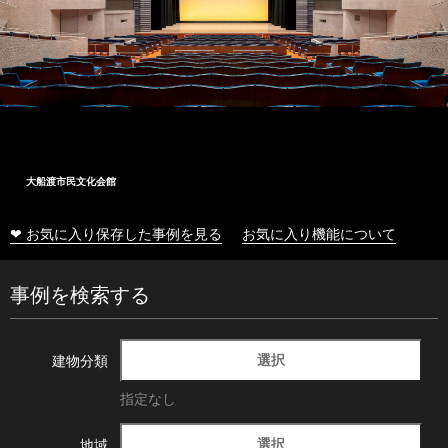
大船渡市民文化会館
❤ お気に入り保存した事例を見る
お気に入り機能について
事例を検索する
選択
建物分類
指定なし
選択
地域