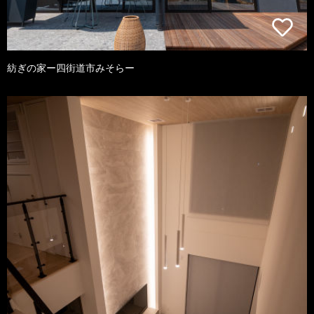
紡ぎの家ー四街道市みそらー