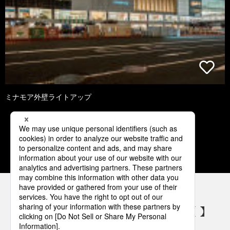
ミナモア外壁ライトアップ
1
2
3
4
5
パナソニックの電気設備 SNSアカウント