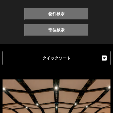
物件検索
部位検索
クイックソート