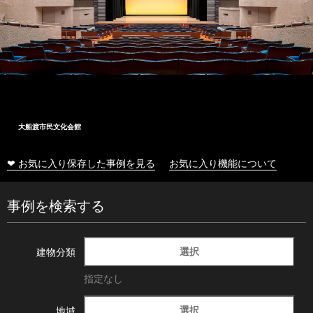
大船渡市民文化会館
❤ お気に入り保存した事例を見る
お気に入り機能について
事例を検索する
選択
建物分類
指定なし
選択
地域