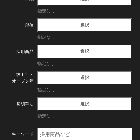
指定なし
選択
部位
指定なし
選択
採用商品
指定なし
竣工年・
選択
オープン年
指定なし
選択
照明手法
指定なし
キーワード