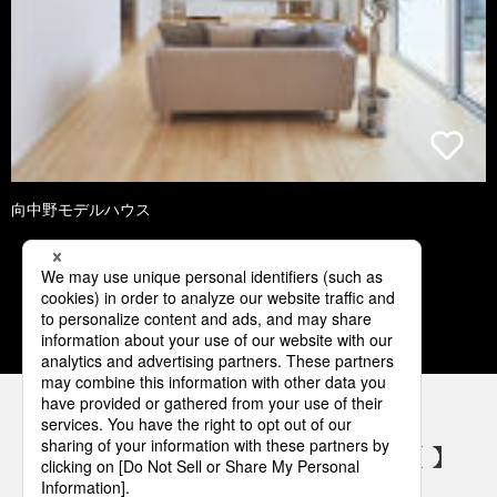
向中野モデルハウス
1
2
3
4
5
パナソニックの電気設備 SNSアカウント