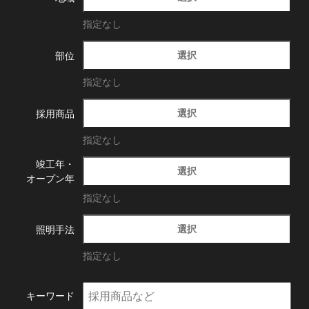
指定なし
選択
部位
指定なし
選択
採用商品
指定なし
竣工年・
選択
オープン年
指定なし
選択
照明手法
指定なし
キーワード