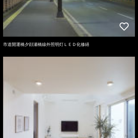
市道開運橋夕顔瀬橋線外照明灯ＬＥＤ化修繕