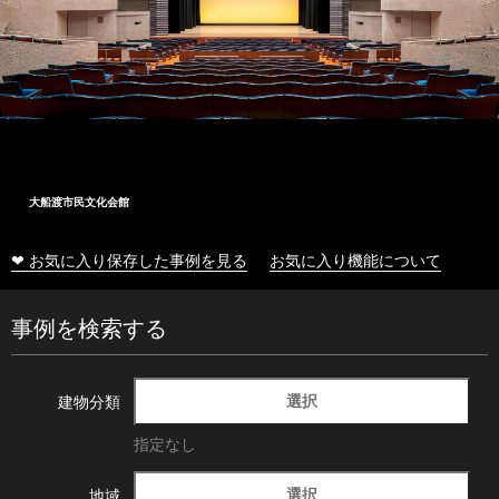
大船渡市民文化会館
❤ お気に入り保存した事例を見る
お気に入り機能について
事例を検索する
選択
建物分類
指定なし
選択
地域