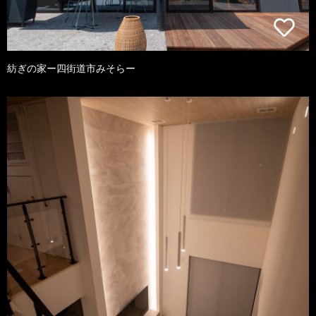
紡ぎの家ー四街道市みそらー