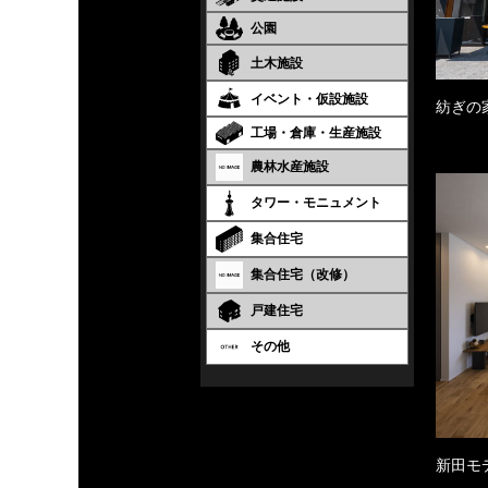
公園
土木施設
イベント・仮設施設
紡ぎの
工場・倉庫・生産施設
農林水産施設
タワー・モニュメント
集合住宅
集合住宅（改修）
戸建住宅
その他
新田モ