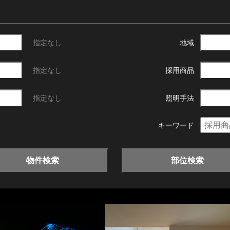
指定なし
地域
指定なし
採用商品
指定なし
照明手法
キーワード
物件検索
部位検索