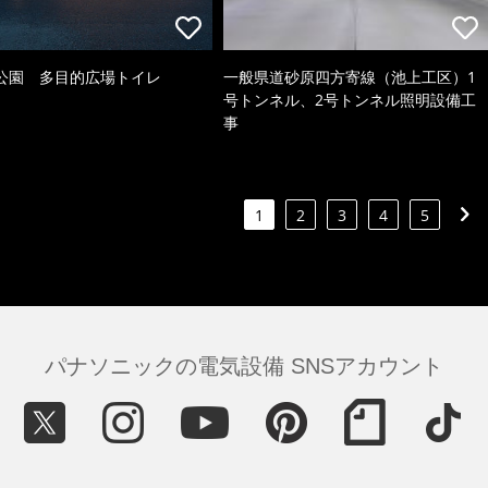
公園 多目的広場トイレ
一般県道砂原四方寄線（池上工区）1
号トンネル、2号トンネル照明設備工
事
1
2
3
4
5
パナソニックの電気設備 SNSアカウント