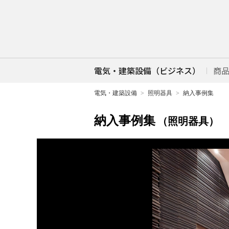
電気・建築設備（ビジネス）
商
電気・建築設備
照明器具
納入事例集
納入事例集
（照明器具）