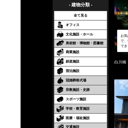
- 建物分類 -
全て見る
オフィス
文化施設・ホール
お気
で、
美術館・博物館・図書館
でき
商業施設
娯楽施設
白川橋
宿泊施設
冠婚葬祭式場
宗教施設・史跡
スポーツ施設
学校・教育施設
医療・福祉施設
交通施設