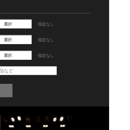
選択
指定なし
選択
指定なし
選択
指定なし