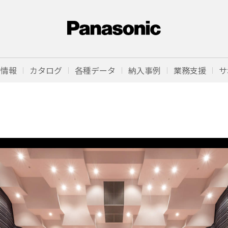
品情報
カタログ
各種データ
納入事例
業務支援
サ