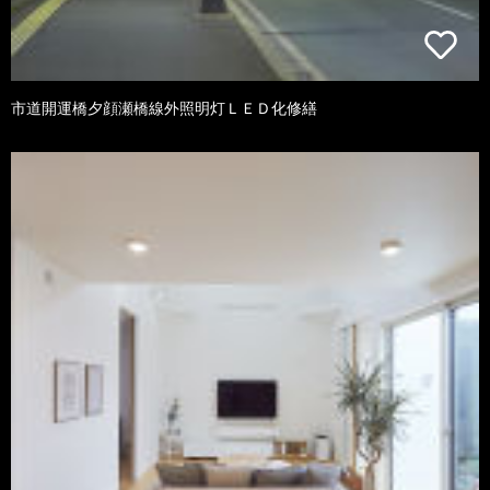
市道開運橋夕顔瀬橋線外照明灯ＬＥＤ化修繕