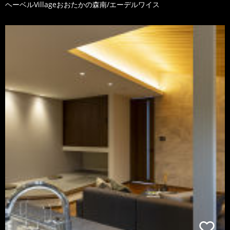
ヘーベルVillageおおたかの森南/エーデルワイス