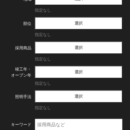
指定なし
選択
部位
指定なし
選択
採用商品
指定なし
竣工年・
選択
オープン年
指定なし
選択
照明手法
指定なし
キーワード