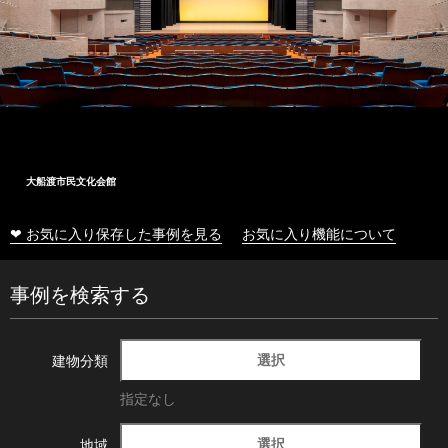
大船渡市民文化会館
❤ お気に入り保存した事例を見る
お気に入り機能について
事例を検索する
選択
建物分類
指定なし
選択
地域