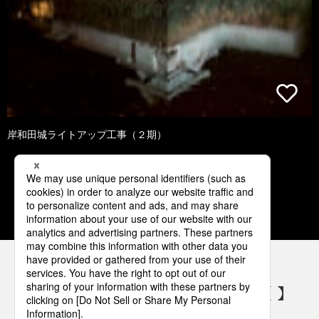
岸和田城ライトアップ工事（２期）
1
2
3
4
5
パナソニックの電気設備 SNSアカウント