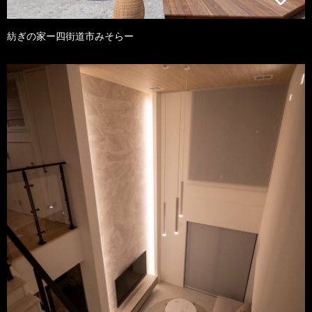
紡ぎの家ー四街道市みそらー