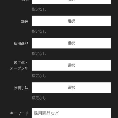
指定なし
選択
部位
指定なし
選択
採用商品
指定なし
竣工年・
選択
オープン年
指定なし
選択
照明手法
指定なし
キーワード