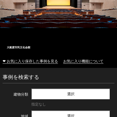
大船渡市民文化会館
❤ お気に入り保存した事例を見る
お気に入り機能について
事例を検索する
選択
建物分類
指定なし
選択
地域