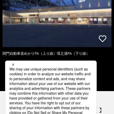
関門自動車道めかりPA（上り線）壇之浦PA（下り線）
1
2
3
4
5
パナソニックの電気設備 SNSアカウント