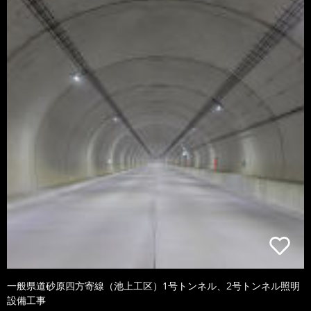
一般県道砂原四方寄線（池上工区）1号トンネル、2号トンネル照明
設備工事