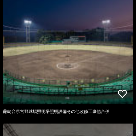
藤崎台県営野球場照明塔照明設備その他改修工事他合併