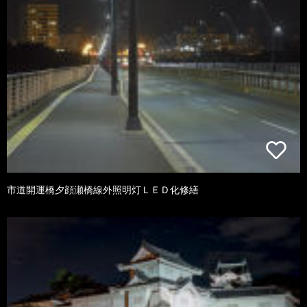
市道開運橋夕顔瀬橋線外照明灯ＬＥＤ化修繕