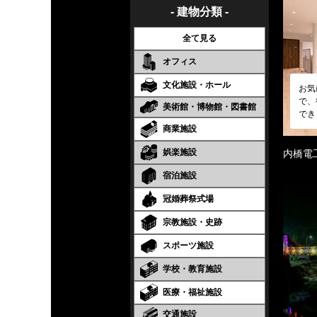
- 建物分類 -
全て見る
オフィス
文化施設・ホール
お気
で、
美術館・博物館・図書館
でき
商業施設
娯楽施設
内橋電
宿泊施設
冠婚葬祭式場
宗教施設・史跡
スポーツ施設
学校・教育施設
医療・福祉施設
交通施設