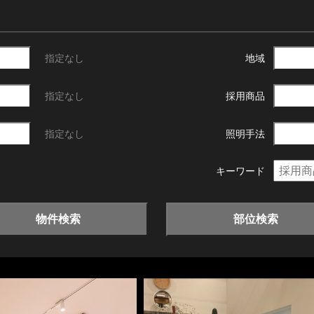
指定なし
地域
指定なし
採用商品
指定なし
照明手法
キーワード
物件検索
部位検索