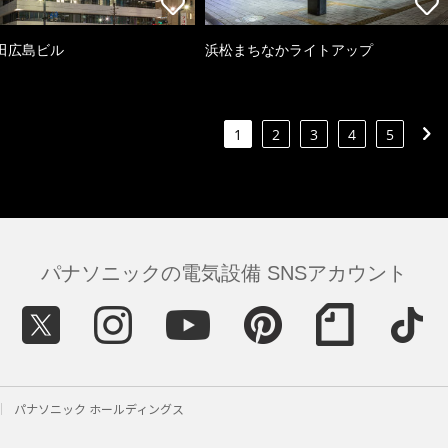
田広島ビル
浜松まちなかライトアップ
1
2
3
4
5
パナソニックの電気設備 SNSアカウント
パナソニック ホールディングス