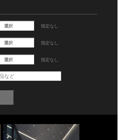
選択
指定なし
選択
指定なし
選択
指定なし