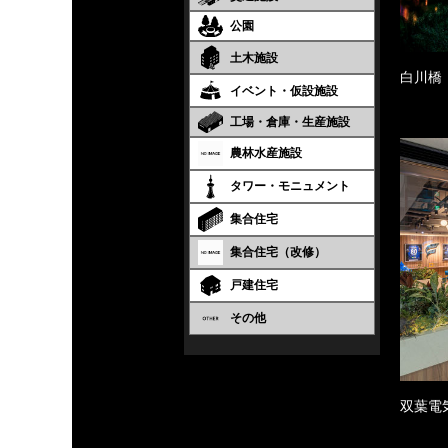
公園
土木施設
白川橋
イベント・仮設施設
工場・倉庫・生産施設
農林水産施設
タワー・モニュメント
集合住宅
集合住宅（改修）
戸建住宅
その他
双葉電