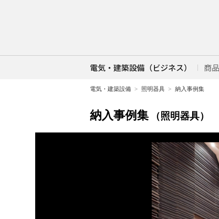
電気・建築設備（ビジネス）
商
電気・建築設備
照明器具
納入事例集
納入事例集
（照明器具）