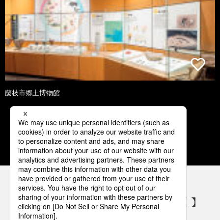
藤枝市郷土博物館
1
2
3
4
5
パナソニックの電気設備 SNSアカウント