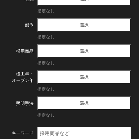
指定なし
選択
部位
指定なし
選択
採用商品
指定なし
竣工年・
選択
オープン年
指定なし
選択
照明手法
指定なし
キーワード