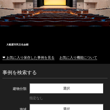
大船渡市民文化会館
❤ お気に入り保存した事例を見る
お気に入り機能について
事例を検索する
選択
建物分類
指定なし
選択
地域