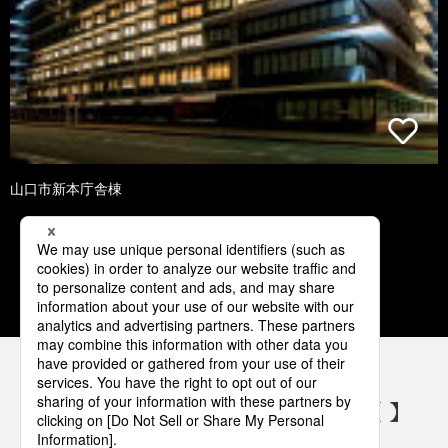
山口市新本庁舎棟
1
2
3
4
5
パナソニックの電気設備 SNSアカウント