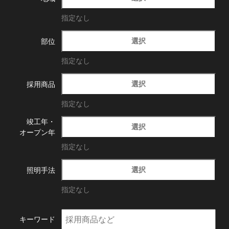
指定なし
選択
部位
指定なし
選択
採用商品
指定なし
竣工年・
選択
オープン年
指定なし
選択
照明手法
指定なし
キーワード