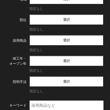
指定なし
選択
部位
指定なし
選択
採用商品
指定なし
竣工年・
選択
オープン年
指定なし
選択
照明手法
指定なし
キーワード