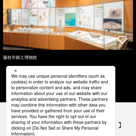
藤枝市郷土博物館
1
2
3
4
5
パナソニックの電気設備 SNSアカウント