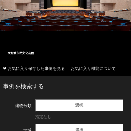
大船渡市民文化会館
❤ お気に入り保存した事例を見る
お気に入り機能について
事例を検索する
選択
建物分類
指定なし
選択
地域