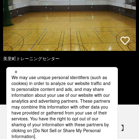
美里町トレーニングセンター
1
2
3
4
5
パナソニックの電気設備 SNSアカウント