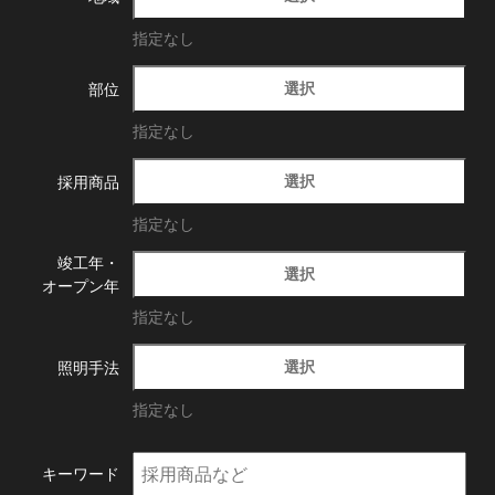
指定なし
選択
部位
指定なし
選択
採用商品
指定なし
竣工年・
選択
オープン年
指定なし
選択
照明手法
指定なし
キーワード