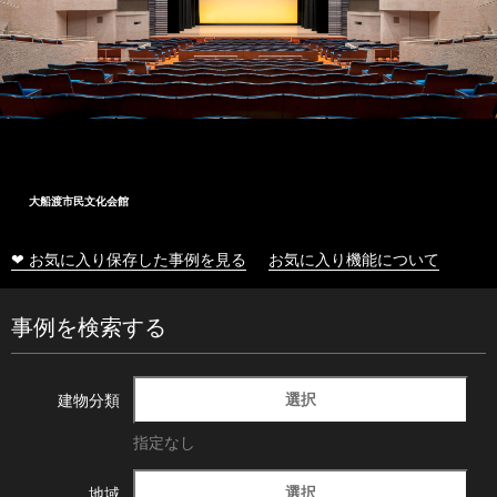
大船渡市民文化会館
❤ お気に入り保存した事例を見る
お気に入り機能について
事例を検索する
選択
建物分類
指定なし
選択
地域