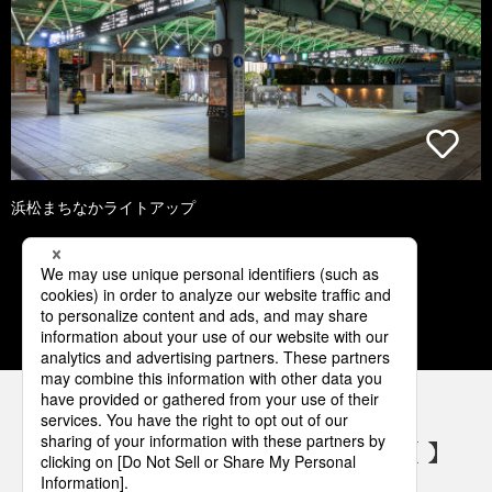
浜松まちなかライトアップ
1
2
3
4
5
パナソニックの電気設備 SNSアカウント