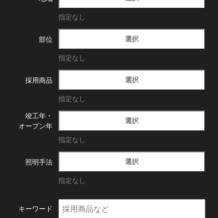
指定なし
選択
部位
指定なし
選択
採用商品
指定なし
竣工年・
選択
オープン年
指定なし
選択
照明手法
指定なし
キーワード