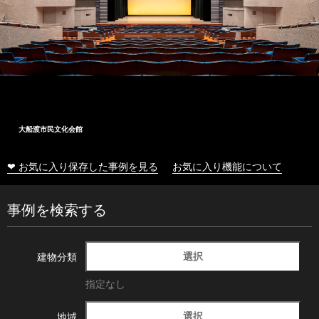
大船渡市民文化会館
❤ お気に入り保存した事例を見る
お気に入り機能について
事例を検索する
選択
建物分類
指定なし
選択
地域