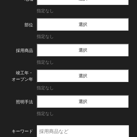
指定なし
選択
部位
指定なし
選択
採用商品
指定なし
竣工年・
選択
オープン年
指定なし
選択
照明手法
指定なし
キーワード