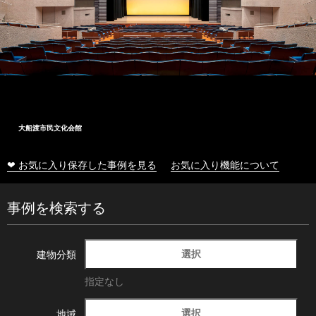
大船渡市民文化会館
❤ お気に入り保存した事例を見る
お気に入り機能について
事例を検索する
選択
建物分類
指定なし
選択
地域