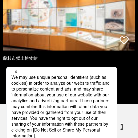
藤枝市郷土博物館
1
2
3
4
5
パナソニックの電気設備 SNSアカウント