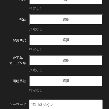
指定なし
選択
部位
指定なし
選択
採用商品
指定なし
竣工年・
選択
オープン年
指定なし
選択
照明手法
指定なし
キーワード