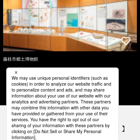
藤枝市郷土博物館
1
2
3
4
5
パナソニックの電気設備 SNSアカウント