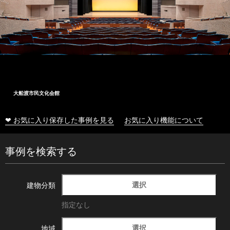
大船渡市民文化会館
❤ お気に入り保存した事例を見る
お気に入り機能について
事例を検索する
選択
建物分類
指定なし
選択
地域