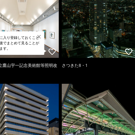
に入り登録しておくこと
後でまとめて見ることが
ます。
立鷹山宇一記念美術館等照明改
さつきた8・1