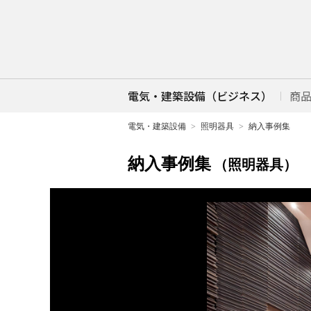
電気・建築設備（ビジネス）
商
電気・建築設備
照明器具
納入事例集
納入事例集
（照明器具）