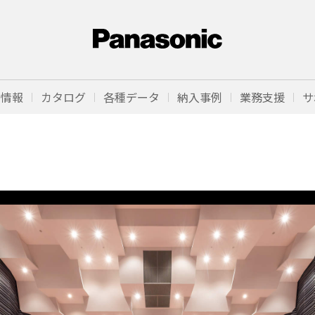
品情報
カタログ
各種データ
納入事例
業務支援
サ