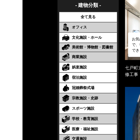
- 建物分類 -
全て見る
オフィス
文化施設・ホール
お気
で、
美術館・博物館・図書館
でき
商業施設
娯楽施設
七戸町
修工事
宿泊施設
冠婚葬祭式場
宗教施設・史跡
スポーツ施設
学校・教育施設
医療・福祉施設
交通施設