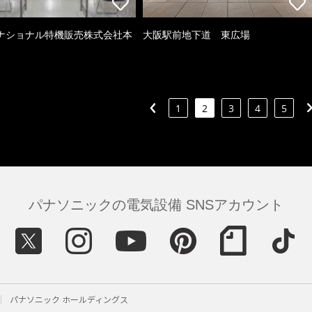
ナショナル特機販売株式会社本
大阪駅前地下道 東広場
1
2
3
4
5
パナソニックの電気設備 SNSアカウント
パナソニック ホールディングス