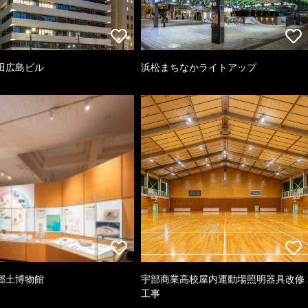
田広島ビル
浜松まちなかライトアップ
郷土博物館
宇部商業高校屋内運動場照明器具改修
工事