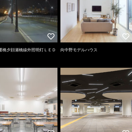
運橋夕顔瀬橋線外照明灯ＬＥＤ
向中野モデルハウス