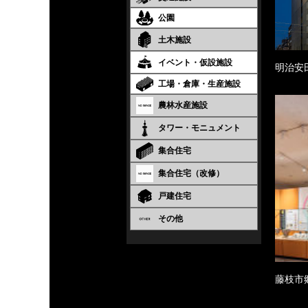
公園
土木施設
イベント・仮設施設
明治安
工場・倉庫・生産施設
農林水産施設
タワー・モニュメント
集合住宅
集合住宅（改修）
戸建住宅
その他
藤枝市