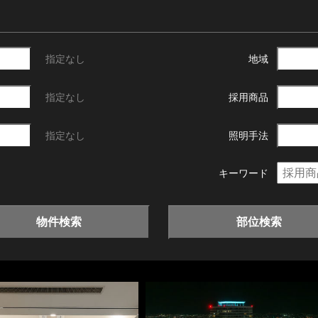
指定なし
地域
指定なし
採用商品
指定なし
照明手法
キーワード
物件検索
部位検索