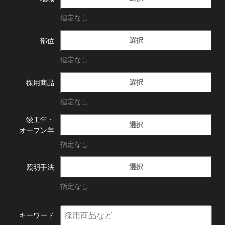
指定なし
選択
部位
指定なし
選択
採用商品
指定なし
竣工年・
選択
オープン年
指定なし
選択
照明手法
指定なし
キーワード