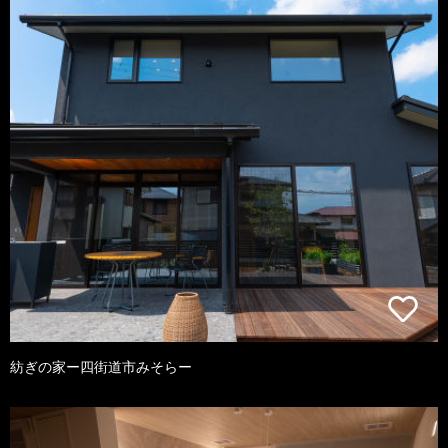
紡ぎの家ー四街道市みそらー