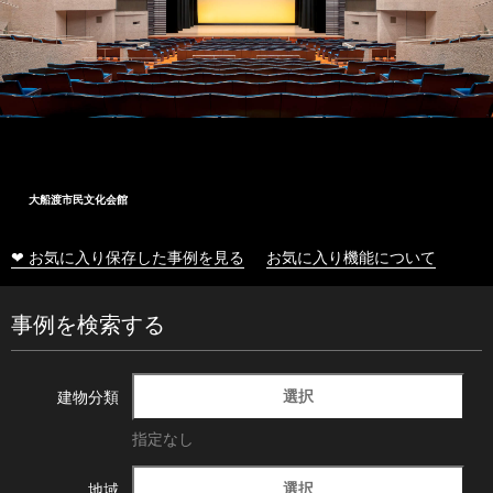
大船渡市民文化会館
❤ お気に入り保存した事例を見る
お気に入り機能について
事例を検索する
選択
建物分類
指定なし
選択
地域