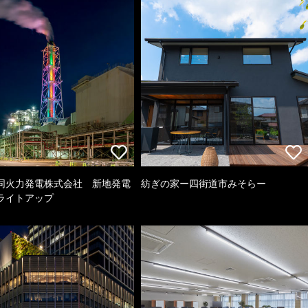
同火力発電株式会社 新地発電
紡ぎの家ー四街道市みそらー
ライトアップ