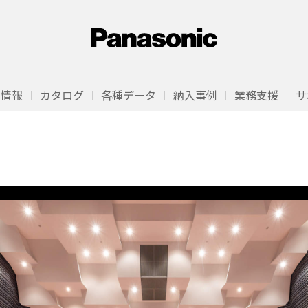
品情報
カタログ
各種データ
納入事例
業務支援
サ