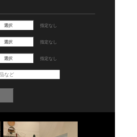
選択
指定なし
選択
指定なし
選択
指定なし