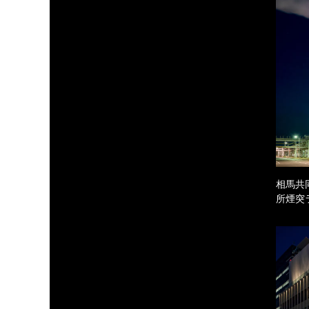
相馬共
所煙突