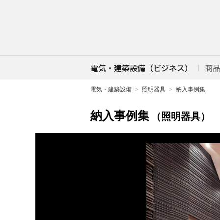
電気・建築設備（ビジネス）
商
電気・建築設備
照明器具
納入事例集
納入事例集
（照明器具）