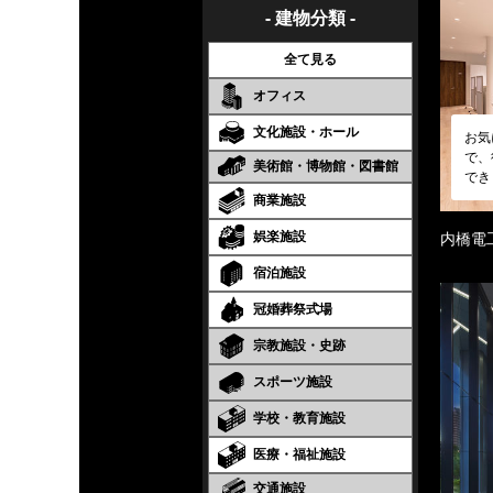
- 建物分類 -
全て見る
オフィス
文化施設・ホール
お気
で、
美術館・博物館・図書館
でき
商業施設
娯楽施設
内橋電
宿泊施設
冠婚葬祭式場
宗教施設・史跡
スポーツ施設
学校・教育施設
医療・福祉施設
交通施設