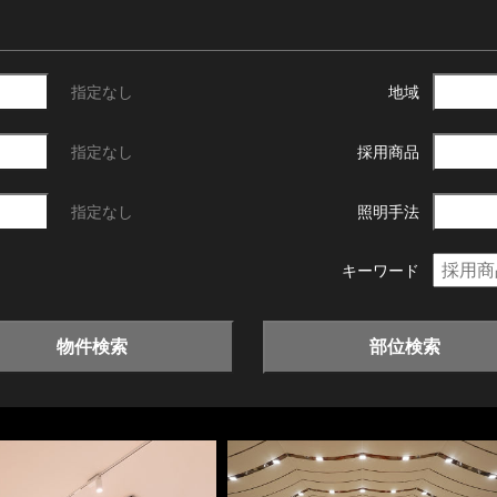
指定なし
地域
指定なし
採用商品
指定なし
照明手法
キーワード
物件検索
部位検索