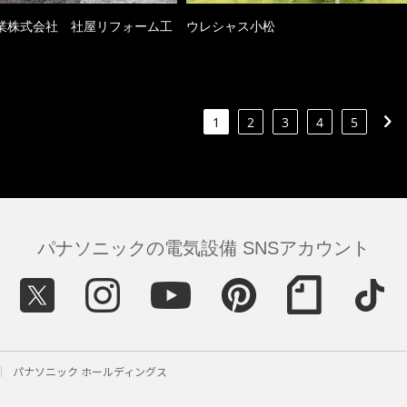
業株式会社 社屋リフォーム工
ウレシャス小松
1
2
3
4
5
パナソニックの電気設備 SNSアカウント
パナソニック ホールディングス