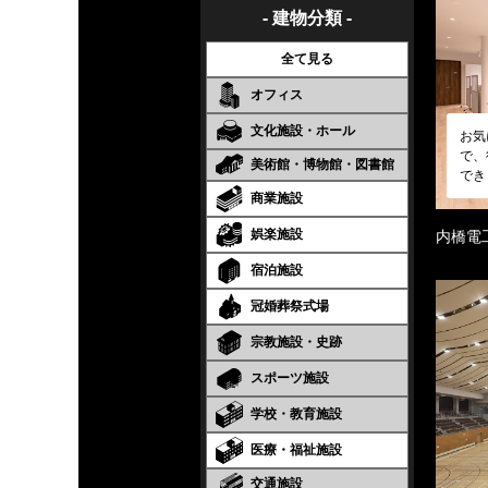
- 建物分類 -
全て見る
オフィス
文化施設・ホール
お気
で、
美術館・博物館・図書館
でき
商業施設
娯楽施設
内橋電
宿泊施設
冠婚葬祭式場
宗教施設・史跡
スポーツ施設
学校・教育施設
医療・福祉施設
交通施設