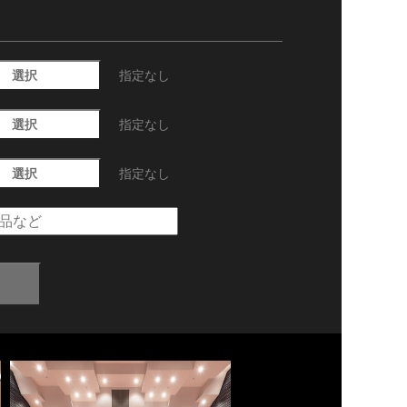
選択
指定なし
選択
指定なし
選択
指定なし