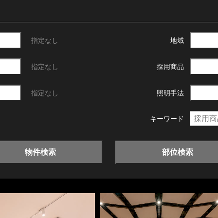
指定なし
地域
指定なし
採用商品
指定なし
照明手法
キーワード
物件検索
部位検索