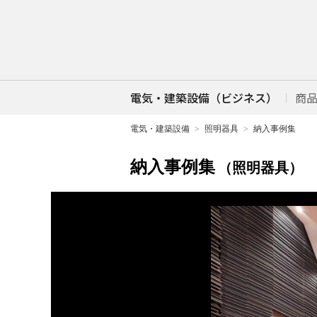
電気・建築設備（ビジネス）
商
電気・建築設備
照明器具
納入事例集
納入事例集
（照明器具）