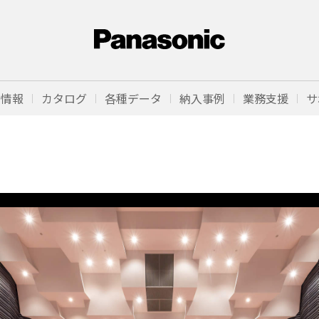
品情報
カタログ
各種データ
納入事例
業務支援
サ