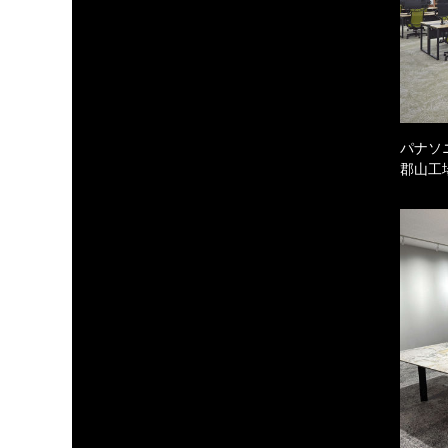
パナソ
郡山工