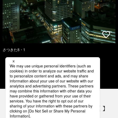
さつきた8・1
1
2
3
4
5
パナソニックの電気設備 SNSアカウント