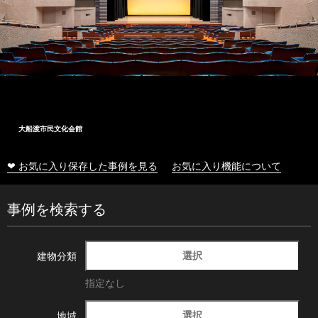
大船渡市民文化会館
❤ お気に入り保存した事例を見る
お気に入り機能について
事例を検索する
選択
建物分類
指定なし
選択
地域