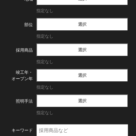
指定なし
選択
部位
指定なし
選択
採用商品
指定なし
竣工年・
選択
オープン年
指定なし
選択
照明手法
指定なし
キーワード