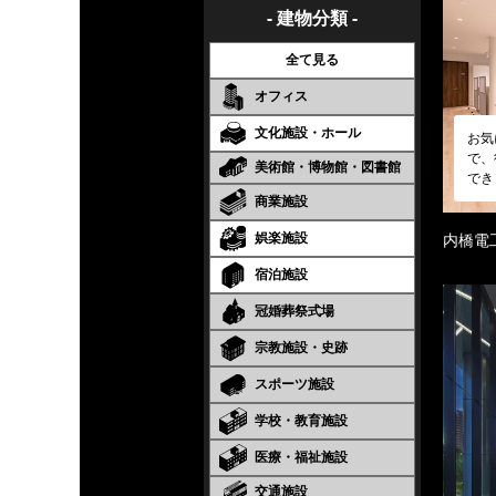
- 建物分類 -
全て見る
オフィス
文化施設・ホール
お気
で、
美術館・博物館・図書館
でき
商業施設
娯楽施設
内橋電
宿泊施設
冠婚葬祭式場
宗教施設・史跡
スポーツ施設
学校・教育施設
医療・福祉施設
交通施設