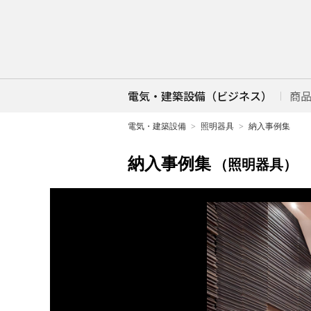
電気・建築設備（ビジネス）
商
電気・建築設備
照明器具
納入事例集
納入事例集
（照明器具）