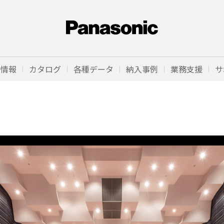
品情報
カタログ
各種データ
納入事例
業務支援
サ