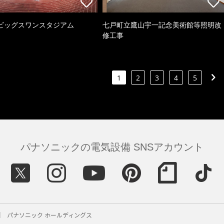
ビッグスワンスタジアム
七戸町立鷹山宇一記念美術館等照明改
修工事
1
2
3
4
5
パナソニックの電気設備 SNSアカウント
パナソニック ホールディングス