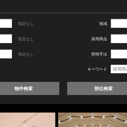
指定なし
地域
指定なし
採用商品
指定なし
照明手法
キーワード
物件検索
部位検索