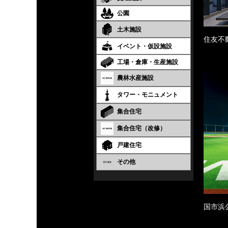
公園
土木施設
住友不
イベント・仮設施設
工場・倉庫・生産施設
農林水産施設
タワー・モニュメント
集合住宅
集合住宅（改修）
戸建住宅
その他
国市浜