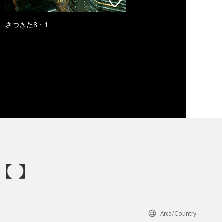
さつきた8・1
Area/Country