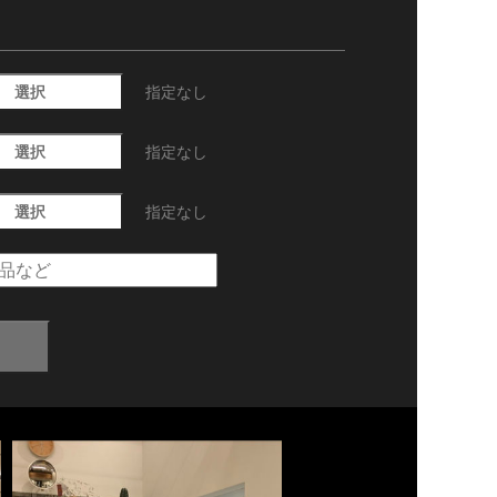
選択
指定なし
選択
指定なし
選択
指定なし