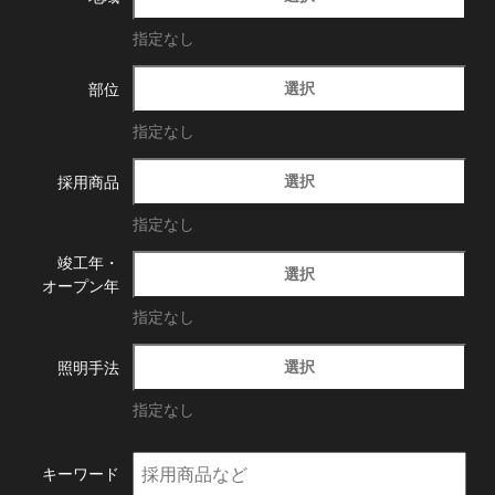
指定なし
選択
部位
指定なし
選択
採用商品
指定なし
竣工年・
選択
オープン年
指定なし
選択
照明手法
指定なし
キーワード