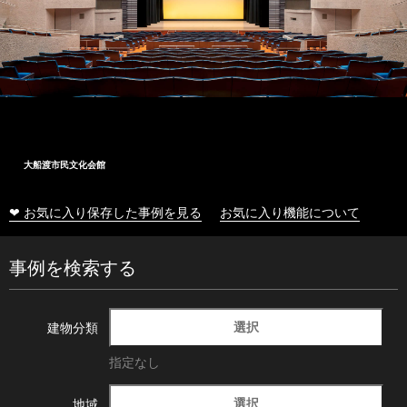
大船渡市民文化会館
❤ お気に入り保存した事例を見る
お気に入り機能について
事例を検索する
選択
建物分類
指定なし
選択
地域