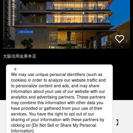
大阪信用金庫本店
1
2
3
4
5
パナソニックの電気設備 SNSアカウント