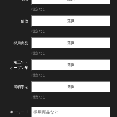
指定なし
選択
部位
指定なし
選択
採用商品
指定なし
竣工年・
選択
オープン年
指定なし
選択
照明手法
指定なし
キーワード