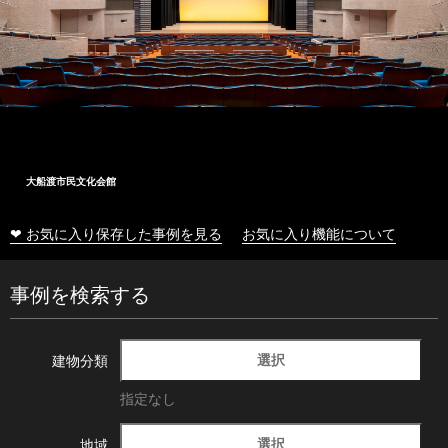
大船渡市民文化会館
❤ お気に入り保存した事例を見る
お気に入り機能について
事例を検索する
選択
建物分類
指定なし
選択
地域