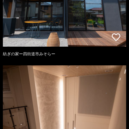
紡ぎの家ー四街道市みそらー