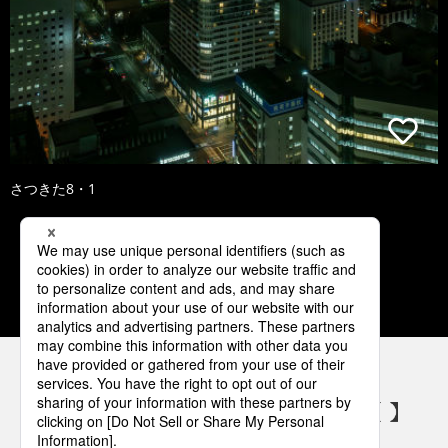
さつきた8・1
1
2
3
4
5
パナソニックの電気設備 SNSアカウント