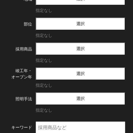
指定なし
選択
部位
指定なし
選択
採用商品
指定なし
竣工年・
選択
オープン年
指定なし
選択
照明手法
指定なし
キーワード