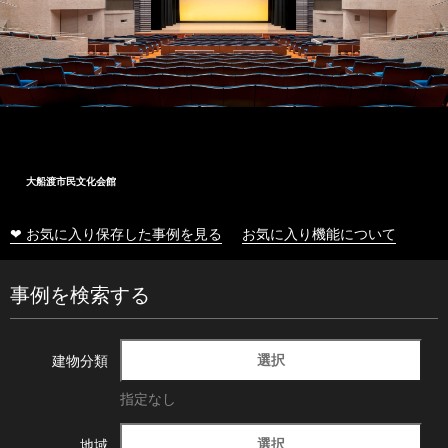
大船渡市民文化会館
❤ お気に入り保存した事例を見る
お気に入り機能について
事例を検索する
選択
建物分類
指定なし
選択
地域