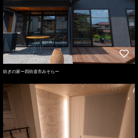
紡ぎの家ー四街道市みそらー