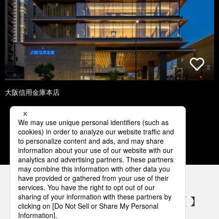
大阪信用金庫本店
1
2
3
4
5
パナソニックの電気設備 SNSアカウント