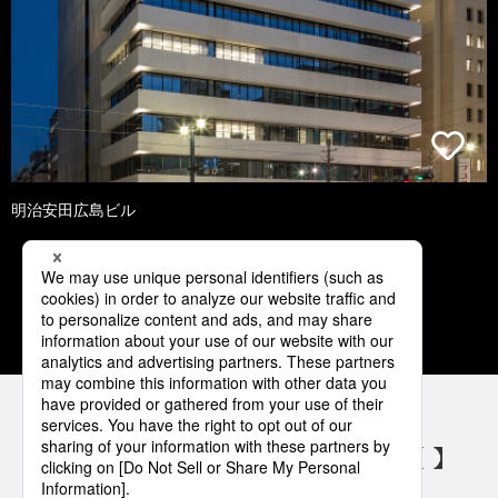
明治安田広島ビル
1
2
3
4
5
パナソニックの電気設備 SNSアカウント