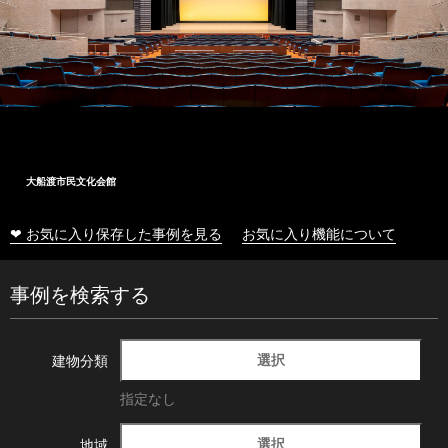
大船渡市民文化会館
❤ お気に入り保存した事例を見る
お気に入り機能について
事例を検索する
選択
建物分類
指定なし
選択
地域