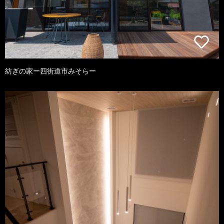
紡ぎの家ー四街道市みそらー