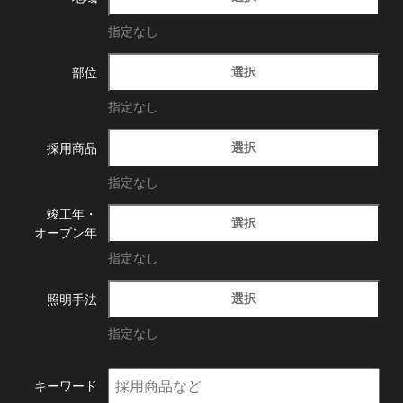
指定なし
選択
部位
指定なし
選択
採用商品
指定なし
竣工年・
選択
オープン年
指定なし
選択
照明手法
指定なし
キーワード