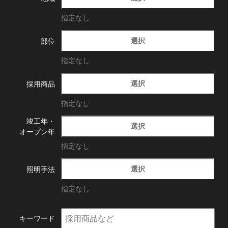
指定なし
選択
部位
指定なし
選択
採用商品
指定なし
竣工年・
選択
オープン年
指定なし
選択
照明手法
指定なし
キーワード