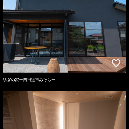
紡ぎの家ー四街道市みそらー