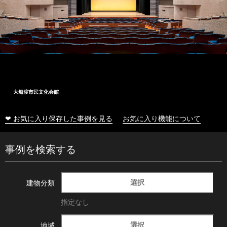
大船渡市民文化会館
❤ お気に入り保存した事例を見る
お気に入り機能について
事例を検索する
選択
建物分類
指定なし
選択
地域