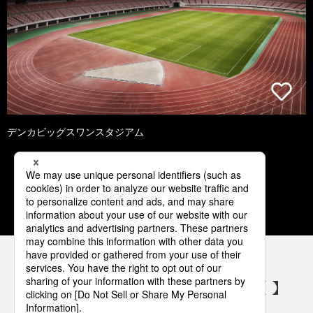
デンカビッグスワンスタジアム
1
2
3
4
5
パナソニックの電気設備 SNSアカウント