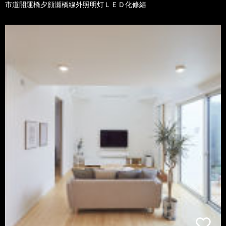
市道開運橋夕顔瀬橋線外照明灯ＬＥＤ化修繕