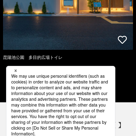
昆陽池公園 多目的広場トイレ
1
2
3
4
5
パナソニックの電気設備 SNSアカウント