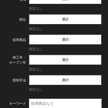
指定なし
選択
部位
指定なし
選択
採用商品
指定なし
竣工年・
選択
オープン年
指定なし
選択
照明手法
指定なし
キーワード