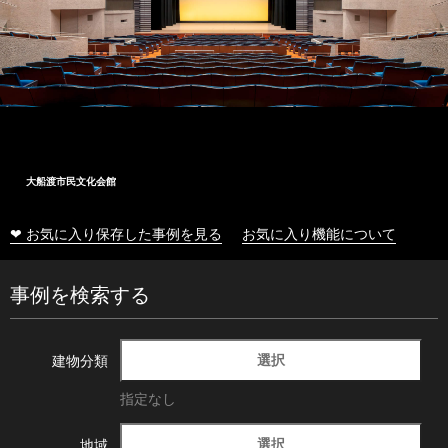
大船渡市民文化会館
❤ お気に入り保存した事例を見る
お気に入り機能について
事例を検索する
選択
建物分類
指定なし
選択
地域