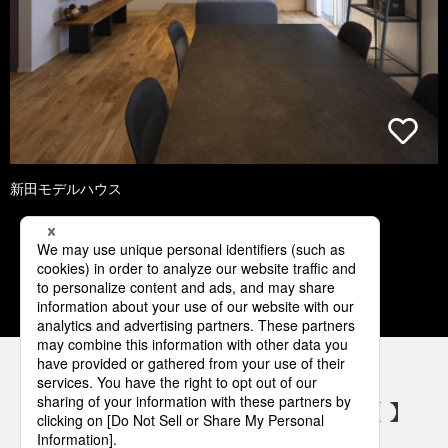
新田モデルハウス
1
2
3
4
5
パナソニックの電気設備 SNSアカウント