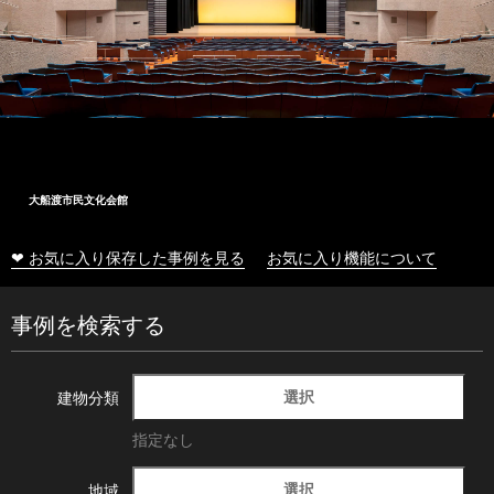
大船渡市民文化会館
❤ お気に入り保存した事例を見る
お気に入り機能について
事例を検索する
選択
建物分類
指定なし
選択
地域