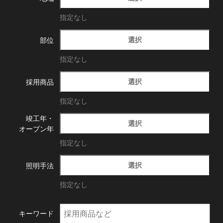
指定なし
選択
部位
指定なし
選択
採用商品
指定なし
竣工年・
選択
オープン年
指定なし
選択
照明手法
指定なし
キーワード