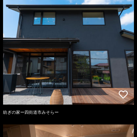
紡ぎの家ー四街道市みそらー