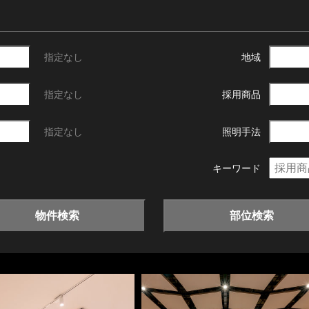
指定なし
地域
指定なし
採用商品
指定なし
照明手法
キーワード
物件検索
部位検索