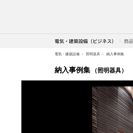
電気・建築設備（ビジネス）
商
電気・建築設備
照明器具
納入事例集
納入事例集
（照明器具）