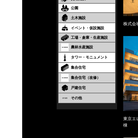
公園
土木施設
株式会
イベント・仮設施設
工場・倉庫・生産施設
農林水産施設
タワー・モニュメント
集合住宅
集合住宅（改修）
戸建住宅
その他
東京エ
棟