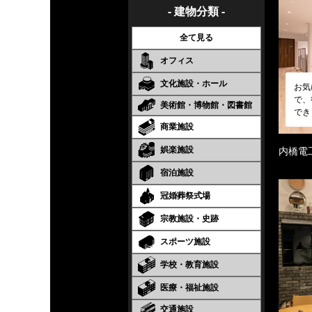
- 建物分類 -
全て見る
オフィス
文化施設・ホール
お気
で、
美術館・博物館・図書館
でき
商業施設
娯楽施設
内橋電
宿泊施設
冠婚葬祭式場
宗教施設・史跡
スポーツ施設
学校・教育施設
医療・福祉施設
交通施設