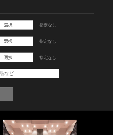
選択
指定なし
選択
指定なし
選択
指定なし