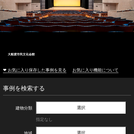
大船渡市民文化会館
❤ お気に入り保存した事例を見る
お気に入り機能について
事例を検索する
選択
建物分類
指定なし
選択
地域