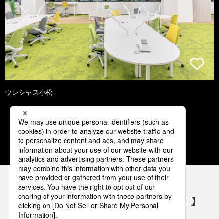
ウレシャス小松
1
2
3
4
5
パナソニックの電気設備 SNSアカウント