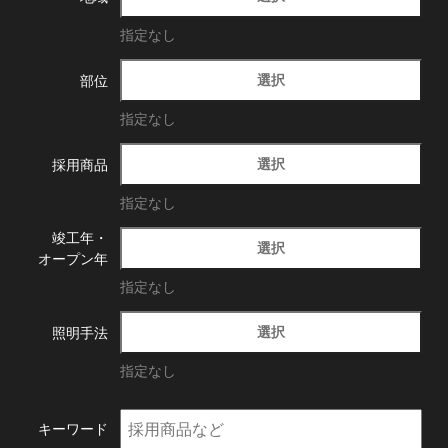
指定なし
選択
部位
指定なし
選択
採用商品
指定なし
竣工年・
選択
オープン年
指定なし
選択
照明手法
指定なし
キーワード