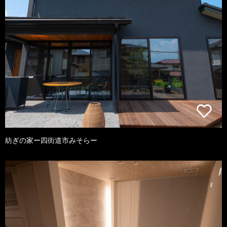
紡ぎの家ー四街道市みそらー