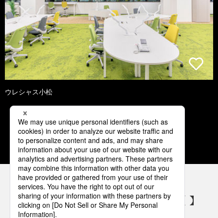
ウレシャス小松
1
2
3
4
5
パナソニックの電気設備 SNSアカウント