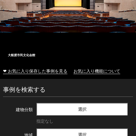
大船渡市民文化会館
❤ お気に入り保存した事例を見る
お気に入り機能について
事例を検索する
選択
建物分類
指定なし
選択
地域