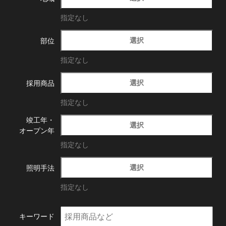
指定なし
選択
部位
指定なし
選択
採用商品
指定なし
竣工年・
選択
オープン年
指定なし
選択
照明手法
指定なし
キーワード