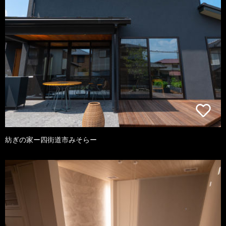
紡ぎの家ー四街道市みそらー