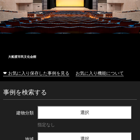
大船渡市民文化会館
❤ お気に入り保存した事例を見る
お気に入り機能について
事例を検索する
選択
建物分類
指定なし
選択
地域