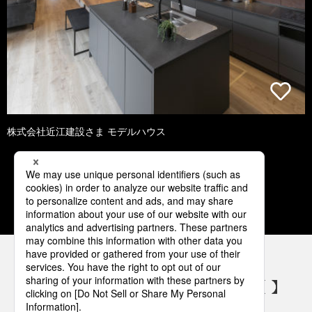
株式会社近江建設さま モデルハウス
2
3
4
5
6
パナソニックの電気設備 SNSアカウント