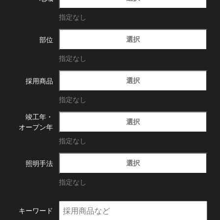
指定なし
選択
部位
指定なし
選択
採用商品
指定なし
竣工年・
選択
オープン年
指定なし
選択
照明手法
指定なし
キーワード