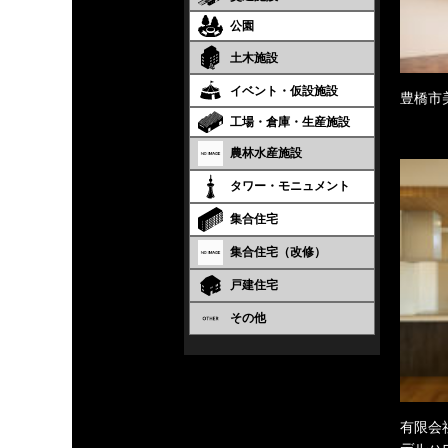
公園
土木施設
イベント・仮設施設
豊橋市
工場・倉庫・生産施設
農林水産施設
タワー・モニュメント
集合住宅
集合住宅（改修）
戸建住宅
その他
有限会
デルハ