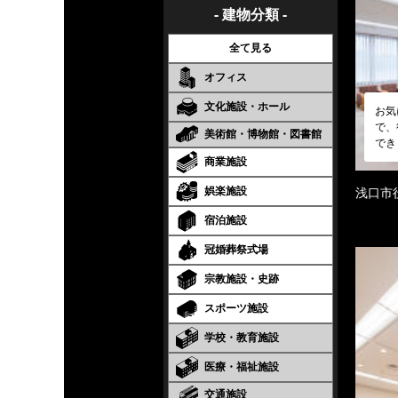
- 建物分類 -
全て見る
オフィス
文化施設・ホール
お気
で、
美術館・博物館・図書館
でき
商業施設
娯楽施設
浅口市
宿泊施設
冠婚葬祭式場
宗教施設・史跡
スポーツ施設
学校・教育施設
医療・福祉施設
交通施設