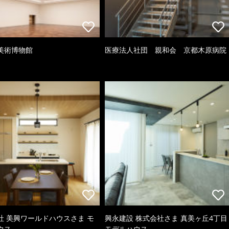
美術博物館
医療法人社団 親和会 京都木原病院
社 美興ワールドハウスさま モ
興永建設 株式会社さま 真美ヶ丘4丁目
ウス
モデルハウス