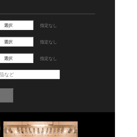
選択
指定なし
選択
指定なし
選択
指定なし