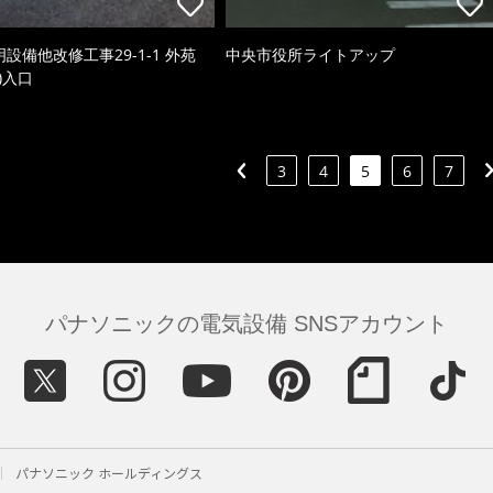
照明設備他改修工事29-1-1 外苑
中央市役所ライトアップ
)入口
3
4
5
6
7
パナソニックの電気設備 SNSアカウント
パナソニック ホールディングス