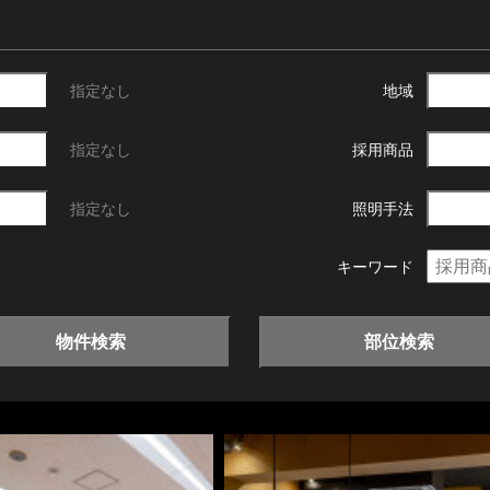
指定なし
地域
指定なし
採用商品
指定なし
照明手法
キーワード
物件検索
部位検索