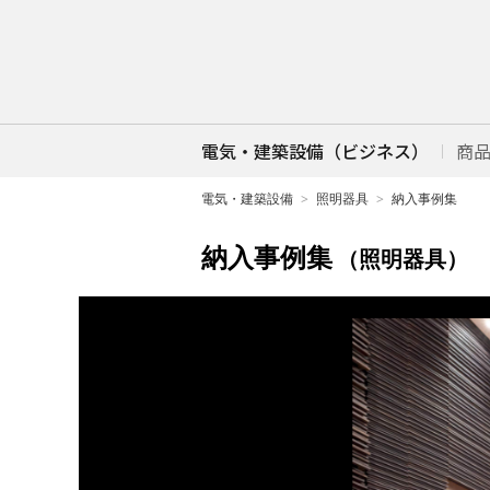
電気・建築設備（ビジネス）
商
電気・建築設備
照明器具
納入事例集
納入事例集
（照明器具）