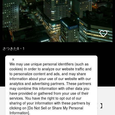
さつきた8・1
1
2
3
4
5
パナソニックの電気設備 SNSアカウント