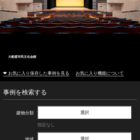
大船渡市民文化会館
❤ お気に入り保存した事例を見る
お気に入り機能について
事例を検索する
選択
建物分類
指定なし
選択
地域