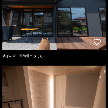
紡ぎの家ー四街道市みそらー