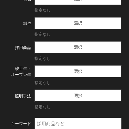
指定なし
選択
部位
指定なし
選択
採用商品
指定なし
竣工年・
選択
オープン年
指定なし
選択
照明手法
指定なし
キーワード