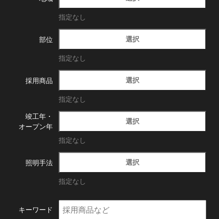
指定なし
選択
部位
指定なし
選択
採用商品
指定なし
竣工年・
選択
オープン年
指定なし
選択
照明手法
指定なし
キーワード