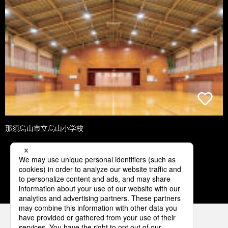
那須烏山市立烏山小学校
2
3
4
5
6
パナソニックの電気設備 SNSアカウント