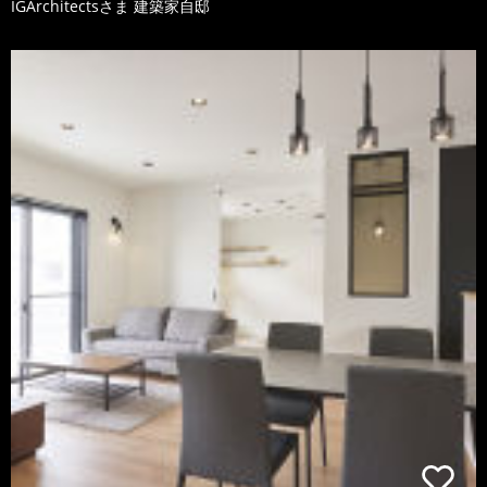
IGArchitectsさま 建築家自邸