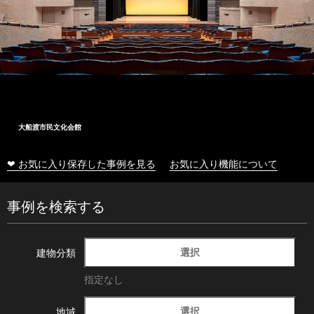
大船渡市民文化会館
❤ お気に入り保存した事例を見る
お気に入り機能について
事例を検索する
選択
建物分類
指定なし
選択
地域