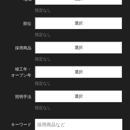
指定なし
選択
部位
指定なし
選択
採用商品
指定なし
竣工年・
選択
オープン年
指定なし
選択
照明手法
指定なし
キーワード