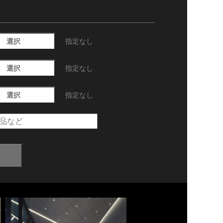
選択
指定なし
選択
指定なし
選択
指定なし