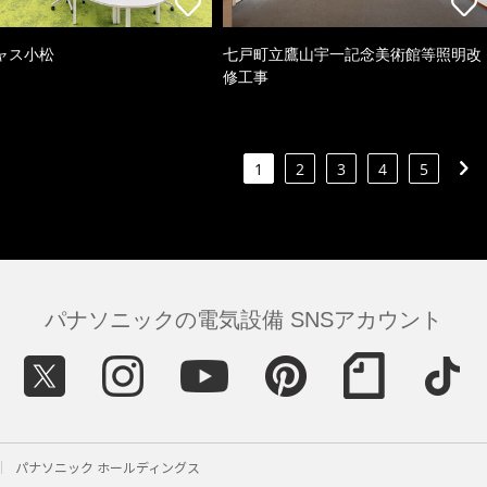
ャス小松
七戸町立鷹山宇一記念美術館等照明改
修工事
1
2
3
4
5
パナソニックの電気設備 SNSアカウント
パナソニック ホールディングス