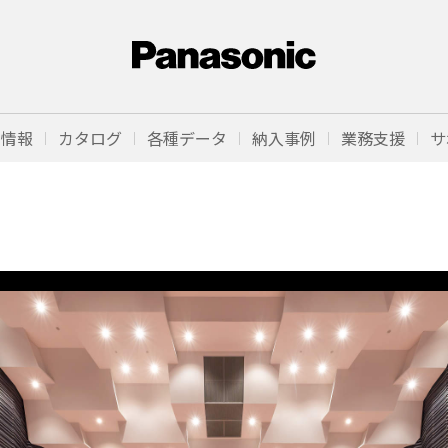
品情報
カタログ
各種データ
納入事例
業務支援
サ