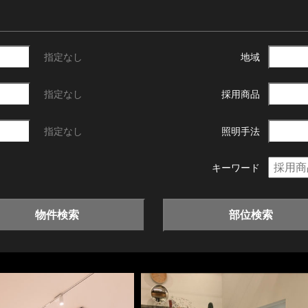
指定なし
地域
指定なし
採用商品
指定なし
照明手法
キーワード
物件検索
部位検索