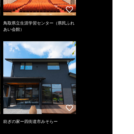
鳥取県立生涯学習センター（県民ふれ
あい会館）
紡ぎの家ー四街道市みそらー