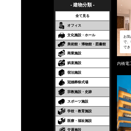
- 建物分類 -
全て見る
オフィス
文化施設・ホール
お気
で、
美術館・博物館・図書館
でき
商業施設
娯楽施設
内橋電
宿泊施設
冠婚葬祭式場
宗教施設・史跡
スポーツ施設
学校・教育施設
医療・福祉施設
交通施設