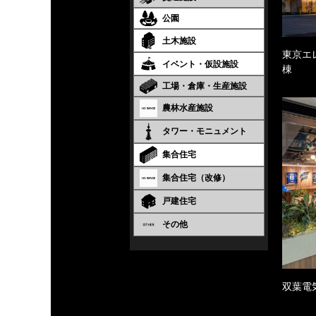
公園
土木施設
東京エ
イベント・仮設施設
棟
工場・倉庫・生産施設
農林水産施設
タワー・モニュメント
集合住宅
集合住宅（改修）
戸建住宅
その他
双葉電