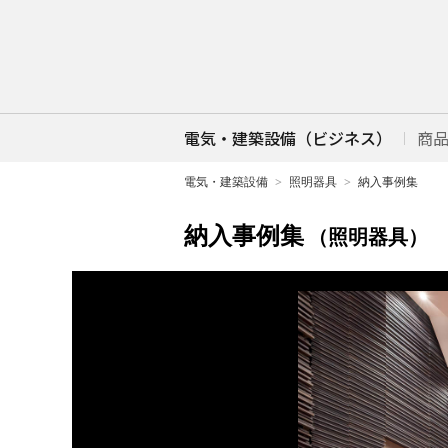
電気・建築設備（ビジネス）
商
電気・建築設備
照明器具
納入事例集
納入事例集
（照明器具）