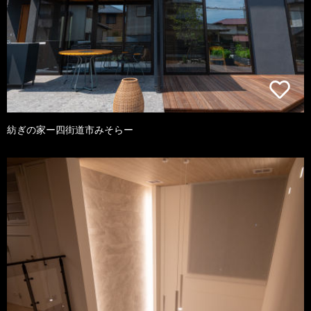
紡ぎの家ー四街道市みそらー