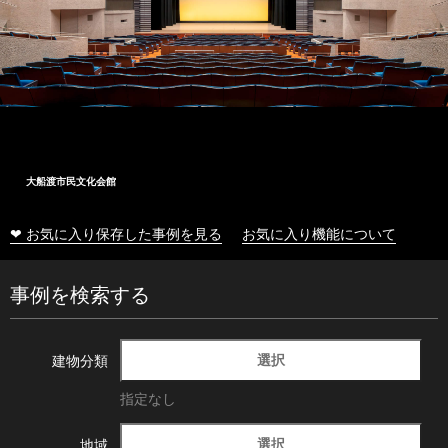
大船渡市民文化会館
❤ お気に入り保存した事例を見る
お気に入り機能について
事例を検索する
選択
建物分類
指定なし
選択
地域