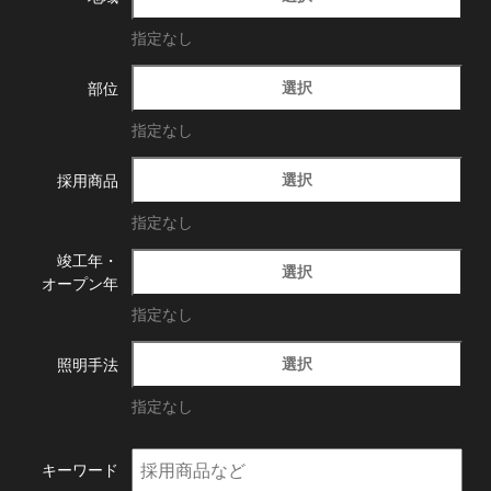
指定なし
選択
部位
指定なし
選択
採用商品
指定なし
竣工年・
選択
オープン年
指定なし
選択
照明手法
指定なし
キーワード