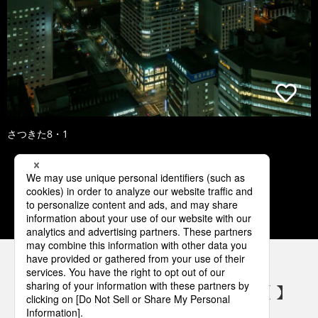
さつきた8・1
1
2
3
4
5
パナソニックの電気設備 SNSアカウント