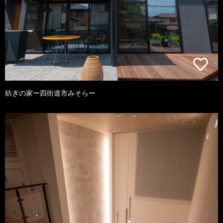
紡ぎの家ー四街道市みそらー