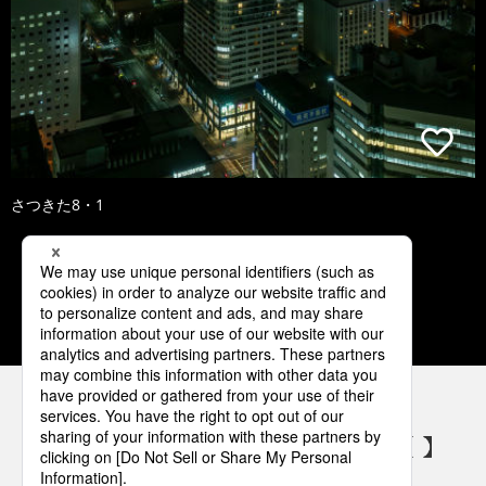
さつきた8・1
1
2
3
4
5
パナソニックの電気設備 SNSアカウント