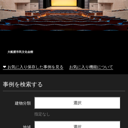
大船渡市民文化会館
❤ お気に入り保存した事例を見る
お気に入り機能について
事例を検索する
選択
建物分類
指定なし
選択
地域