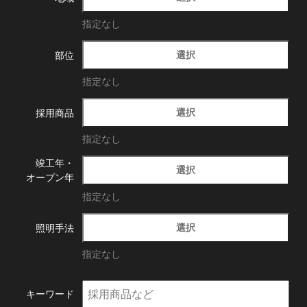
指定なし
選択
部位
指定なし
選択
採用商品
指定なし
竣工年・
選択
オープン年
指定なし
選択
照明手法
指定なし
キーワード