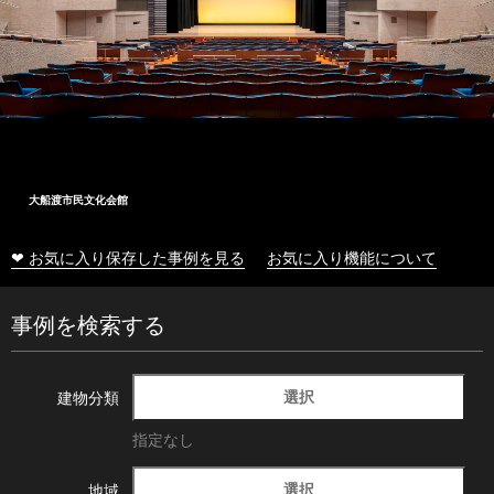
大船渡市民文化会館
❤ お気に入り保存した事例を見る
お気に入り機能について
事例を検索する
選択
建物分類
指定なし
選択
地域