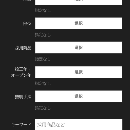
指定なし
選択
部位
指定なし
選択
採用商品
指定なし
竣工年・
選択
オープン年
指定なし
選択
照明手法
指定なし
キーワード