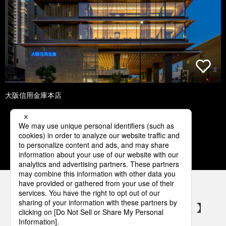
大阪信用金庫本店
1
2
3
4
5
パナソニックの電気設備 SNSアカウント