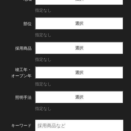
指定なし
選択
部位
指定なし
選択
採用商品
指定なし
竣工年・
選択
オープン年
指定なし
選択
照明手法
指定なし
キーワード