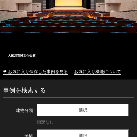
大船渡市民文化会館
❤ お気に入り保存した事例を見る
お気に入り機能について
事例を検索する
選択
建物分類
指定なし
選択
地域