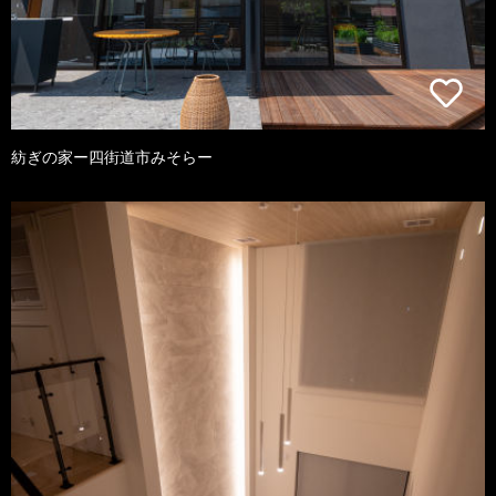
紡ぎの家ー四街道市みそらー