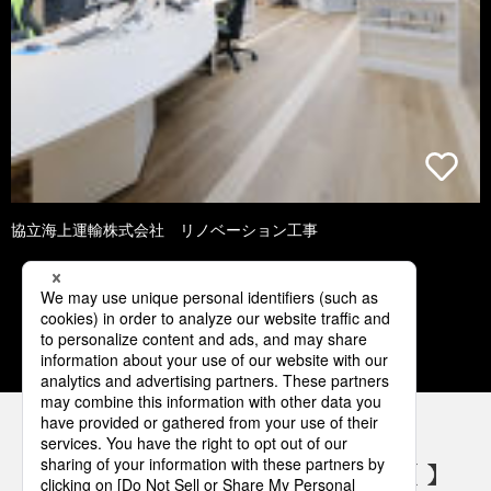
協立海上運輸株式会社 リノベーション工事
2
3
4
5
6
パナソニックの電気設備 SNSアカウント