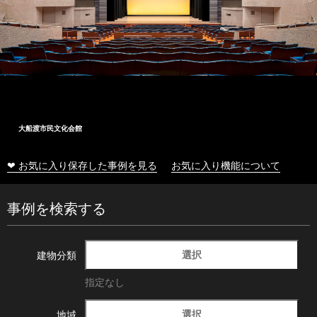
大船渡市民文化会館
❤ お気に入り保存した事例を見る
お気に入り機能について
事例を検索する
選択
建物分類
指定なし
選択
地域