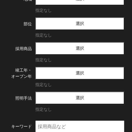
指定なし
選択
部位
指定なし
選択
採用商品
指定なし
竣工年・
選択
オープン年
指定なし
選択
照明手法
指定なし
キーワード