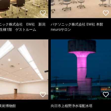
ニック株式会社 EW社 新潟
パナソニック株式会社 EW社 本館
厚生棟1階 ゲストルーム
neuroサロン
美術博物館
向日市上植野浄水場配水塔