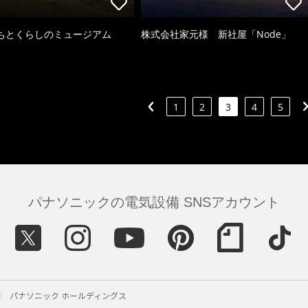
ちとくらしのミュージアム
株式会社家元様 新社屋「Node」
1
2
3
4
5
パナソニックの電気設備 SNSアカウント
パナソニック ホールディングス