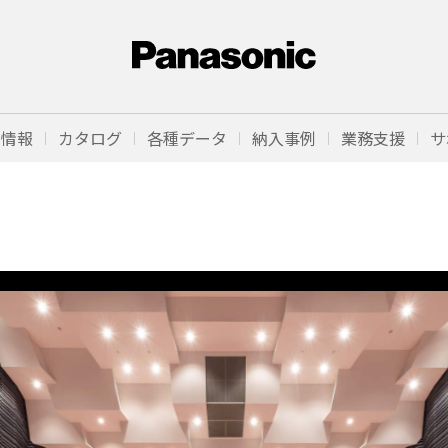
品情報
カタログ
各種データ
納入事例
業務支援
サ