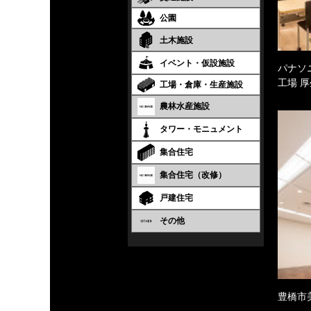
公園
土木施設
イベント・仮設施設
パナソ
工場 
工場・倉庫・生産施設
農林水産施設
タワー・モニュメント
集合住宅
集合住宅（改修）
戸建住宅
その他
豊橋市