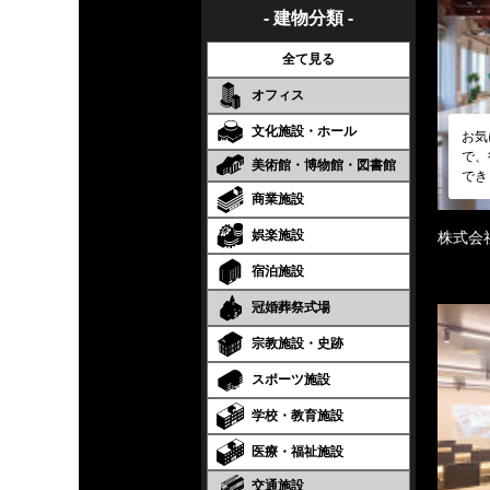
- 建物分類 -
全て見る
オフィス
文化施設・ホール
お気
で、
美術館・博物館・図書館
でき
商業施設
娯楽施設
株式会
宿泊施設
冠婚葬祭式場
宗教施設・史跡
スポーツ施設
学校・教育施設
医療・福祉施設
交通施設