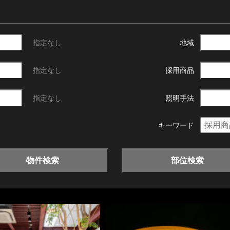
指定なし
地域
指定なし
採用商品
指定なし
照明手法
キーワード
物件検索
部位検索