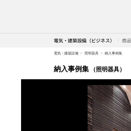
電気・建築設備（ビジネス）
商
電気・建築設備
照明器具
納入事例集
納入事例集
（照明器具）