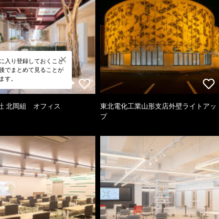
に入り登録しておくこと
後でまとめて見ることが
ます。
社 北岡組 オフィス
東北電化工業山形支店外壁ライトアッ
プ