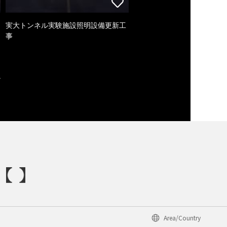
実大トンネル実験施設照明設備更新工
事
Area/Country