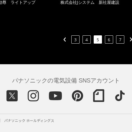
動尊 ライトアップ
株式会社Jシステム 新社屋建設
3
4
5
6
7
パナソニックの電気設備 SNSアカウント
パナソニック ホールディングス