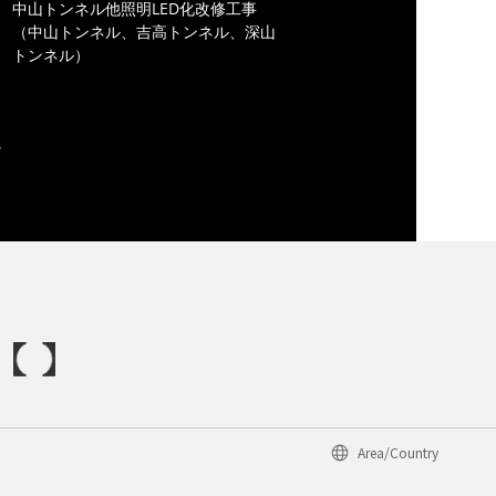
中山トンネル他照明LED化改修工事
（中山トンネル、吉高トンネル、深山
トンネル）
Area/Country