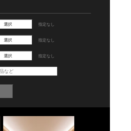
選択
指定なし
選択
指定なし
選択
指定なし