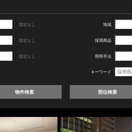
指定なし
地域
指定なし
採用商品
指定なし
照明手法
キーワード
物件検索
部位検索