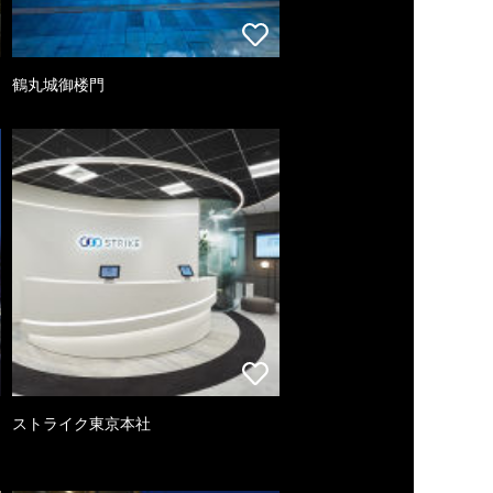
鶴丸城御楼門
ストライク東京本社