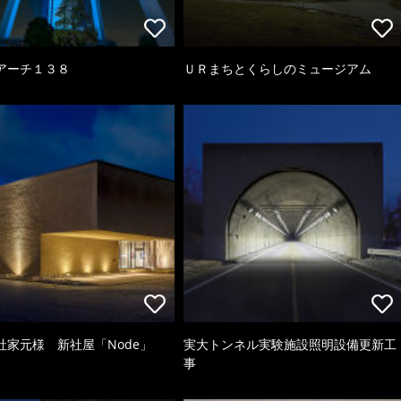
アーチ１３８
ＵＲまちとくらしのミュージアム
社家元様 新社屋「Node」
実大トンネル実験施設照明設備更新工
事