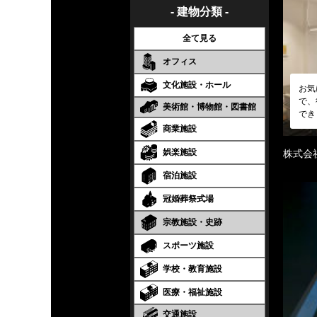
- 建物分類 -
全て見る
オフィス
文化施設・ホール
お気
で、
美術館・博物館・図書館
でき
商業施設
娯楽施設
株式会
宿泊施設
冠婚葬祭式場
宗教施設・史跡
スポーツ施設
学校・教育施設
医療・福祉施設
交通施設