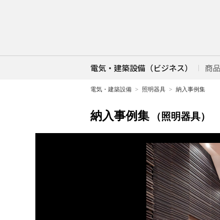
電気・建築設備（ビジネス）
商
電気・建築設備
照明器具
納入事例集
納入事例集
（照明器具）