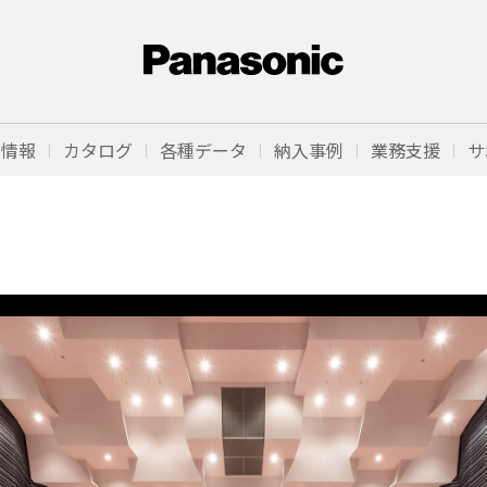
品情報
カタログ
各種データ
納入事例
業務支援
サ