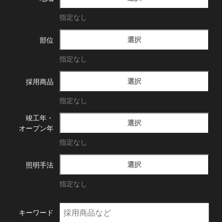
指定なし
選択
部位
指定なし
選択
採用商品
指定なし
竣工年・
選択
オープン年
指定なし
選択
照明手法
指定なし
キーワード