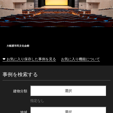
大船渡市民文化会館
❤ お気に入り保存した事例を見る
お気に入り機能について
事例を検索する
選択
建物分類
指定なし
選択
地域