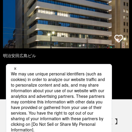
明治安田広島ビル
1
2
3
4
5
パナソニックの電気設備 SNSアカウント