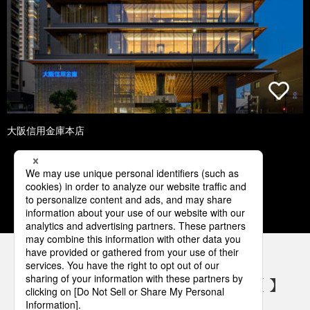
大阪信用金庫本店
1
2
3
4
5
パナソニックの電気設備 SNSアカウント