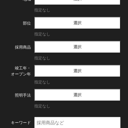
指定なし
選択
部位
指定なし
選択
採用商品
指定なし
竣工年・
選択
オープン年
指定なし
選択
照明手法
指定なし
キーワード