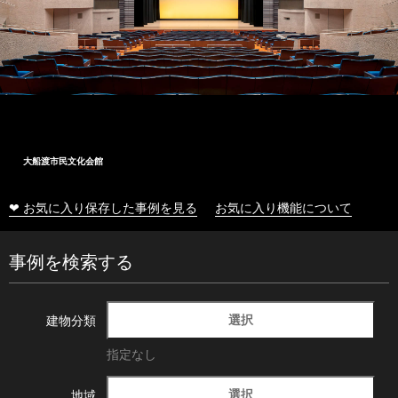
大船渡市民文化会館
❤ お気に入り保存した事例を見る
お気に入り機能について
事例を検索する
選択
建物分類
指定なし
選択
地域