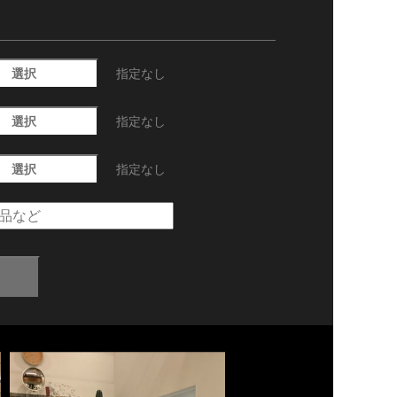
選択
指定なし
選択
指定なし
選択
指定なし