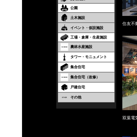
公園
土木施設
住友不
イベント・仮設施設
工場・倉庫・生産施設
農林水産施設
タワー・モニュメント
集合住宅
集合住宅（改修）
戸建住宅
その他
双葉電