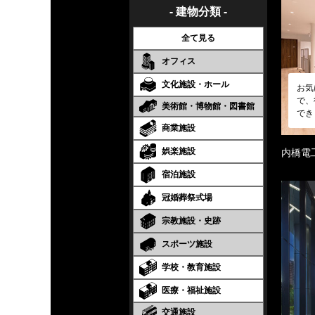
- 建物分類 -
全て見る
オフィス
文化施設・ホール
お気
で、
美術館・博物館・図書館
でき
商業施設
娯楽施設
内橋電
宿泊施設
冠婚葬祭式場
宗教施設・史跡
スポーツ施設
学校・教育施設
医療・福祉施設
交通施設