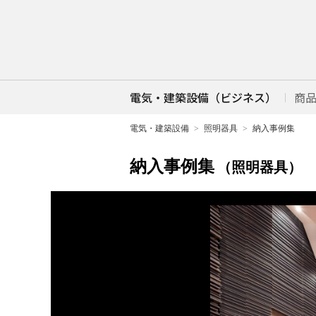
電気・建築設備（ビジネス）
商
電気・建築設備
照明器具
納入事例集
納入事例集
（照明器具）