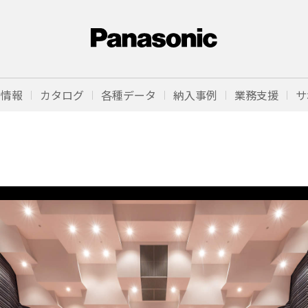
品情報
カタログ
各種データ
納入事例
業務支援
サ