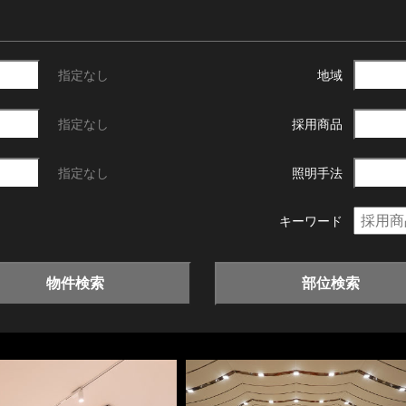
指定なし
地域
指定なし
採用商品
指定なし
照明手法
キーワード
物件検索
部位検索